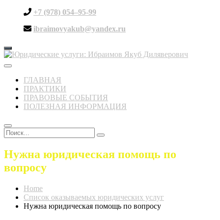
+7 (978) 054–95-99
ibraimovyakub@yandex.ru
Toggle
navigation
ГЛАВНАЯ
ПРАКТИКИ
ПРАВОВЫЕ СОБЫТИЯ
ПОЛЕЗНАЯ ИНФОРМАЦИЯ
Нужна юридическая помощь по
вопросу
Home
Список оказываемых юридических услуг
Нужна юридическая помощь по вопросу