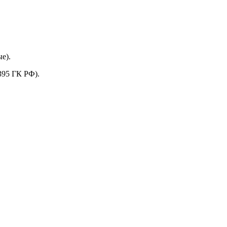
е).
395 ГК РФ).