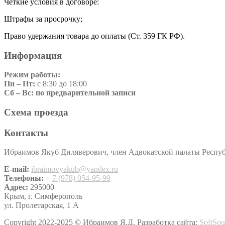
Чёткие условия в договоре:
Штрафы за просрочку;
Право удержания товара до оплаты (Ст. 359 ГК РФ).
Информация
Режим работы:
Пн – Пт:
с 8:30 до 18:00
Сб – Вс: по предварительной записи
Схема проезда
Контакты
Ибраимов Якуб Диляверович, член Адвокатской палаты Респ
E-mail:
ibraimovyakub@yandex.ru
Телефоны:
+
7 (978) 054-95-99
Адрес:
295000
Крым, г. Симферополь
ул. Пролетарская, 1 А
Copyright 2022-2025 © Ибраимов Я.Д. Разработка сайта:
SoftSou