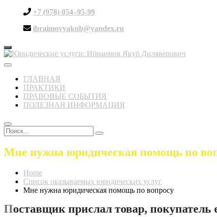
+7 (978) 054–95-99
ibraimovyakub@yandex.ru
Toggle
navigation
ГЛАВНАЯ
ПРАКТИКИ
ПРАВОВЫЕ СОБЫТИЯ
ПОЛЕЗНАЯ ИНФОРМАЦИЯ
Мне нужна юридическая помощь по во
Home
Список оказываемых юридических услуг
Мне нужна юридическая помощь по вопросу
П
оставщик прислал товар, покупатель е