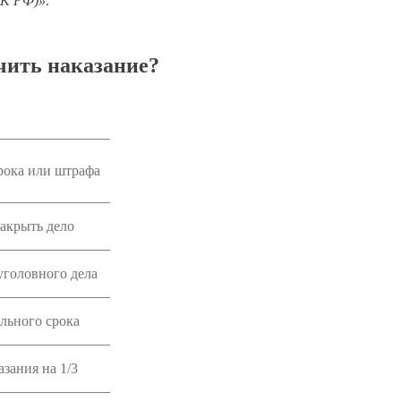
УК РФ)»
.
чить наказание?
рока или штрафа
акрыть дело
головного дела
льного срока
зания на 1/3