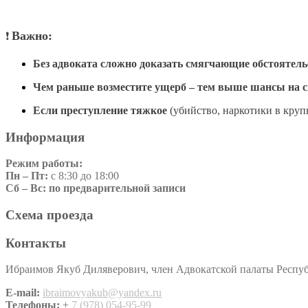
Важно:
❗
Без адвоката сложно доказать смягчающие обстоятель
Чем раньше возместите ущерб – тем выше шансы на 
Если преступление тяжкое
(убийство, наркотики в крупн
Информация
Режим работы:
Пн – Пт:
с 8:30 до 18:00
Сб – Вс: по предварительной записи
Схема проезда
Контакты
Ибраимов Якуб Диляверович, член Адвокатской палаты Респ
E-mail:
ibraimovyakub@yandex.ru
Телефоны:
+
7 (978) 054-95-99