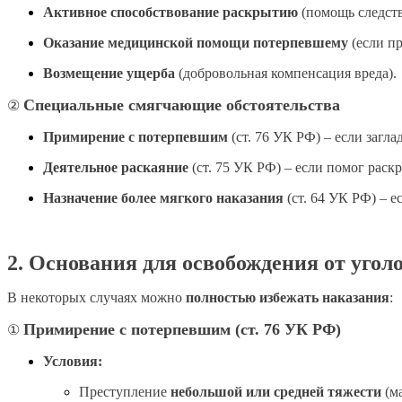
Активное способствование раскрытию
(помощь следств
Оказание медицинской помощи потерпевшему
(если пр
Возмещение ущерба
(добровольная компенсация вреда).
Специальные смягчающие обстоятельства
②
Примирение с потерпевшим
(ст. 76 УК РФ) – если загла
Деятельное раскаяние
(ст. 75 УК РФ) – если помог раск
Назначение более мягкого наказания
(ст. 64 УК РФ) – е
2. Основания для освобождения от угол
В некоторых случаях можно
полностью избежать наказания
:
Примирение с потерпевшим (ст. 76 УК РФ)
①
Условия:
Преступление
небольшой или средней тяжести
(ма