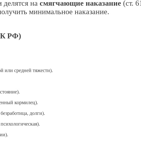
и делятся на
смягчающие наказание
(ст. 
получить минимальное наказание.
УК РФ)
й или средней тяжести).
стояние).
енный кормилец).
 безработица, долги).
 психологическая).
ии).