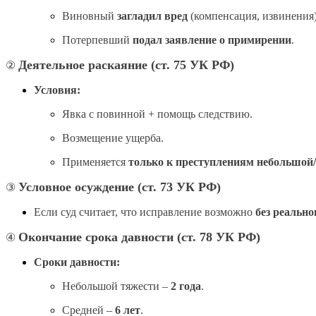
Виновный
загладил вред
(компенсация, извинения)
Потерпевший
подал заявление о примирении
.
Деятельное раскаяние (ст. 75 УК РФ)
②
Условия:
Явка с повинной + помощь следствию.
Возмещение ущерба.
Применяется
только к преступлениям небольшой/
Условное осуждение (ст. 73 УК РФ)
③
Если суд считает, что исправление возможно
без реально
Окончание срока давности (ст. 78 УК РФ)
④
Сроки давности:
Небольшой тяжести –
2 года
.
Средней –
6 лет
.