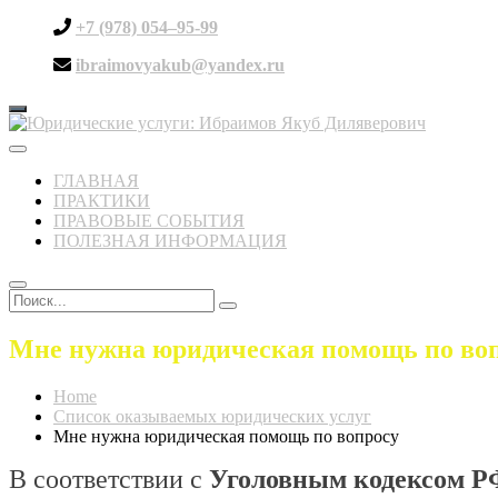
+7 (978) 054–95-99
ibraimovyakub@yandex.ru
Toggle
navigation
ГЛАВНАЯ
ПРАКТИКИ
ПРАВОВЫЕ СОБЫТИЯ
ПОЛЕЗНАЯ ИНФОРМАЦИЯ
Мне нужна юридическая помощь по во
Home
Список оказываемых юридических услуг
Мне нужна юридическая помощь по вопросу
В соответствии с
Уголовным кодексом Р