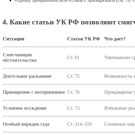
«Прошу прекратить дело в связи с примирением (ст. 76 
4. Какие статьи УК РФ позволяют смяг
Ситуация
Статья УК РФ
Что дает?
Смягчающие
Ст. 61
Уменьшение с
обстоятельства
Деятельное раскаяние
Ст. 75
Возможность з
Примирение с потерпевшим
Ст. 76
Прекращение у
Условное осуждение
Ст. 73
Избежание реа
Особый порядок суда
Ст. 314–316
Снижение нака