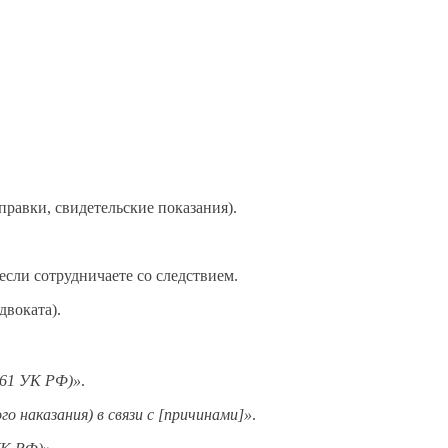
правки, свидетельские показания).
если сотрудничаете со следствием.
двоката).
 61 УК РФ)»
.
о наказания) в связи с [причинами]»
.