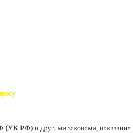
просу
Ф (УК РФ)
и другими законами, наказание